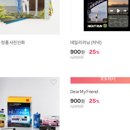
 정품 사진인화
데일리 러닝 (저녁)
900
25
원
%
1,200
원