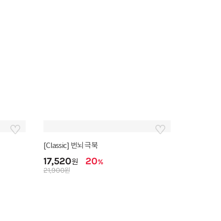
미니앨범 키링 증정
자유형 반명함 10장
5,000
원