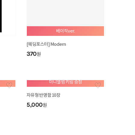
베이직ver.
[웨딩포스터] Modern
370
원