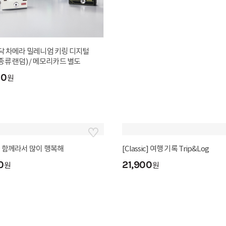
포토레터
닥 차메라 밀레니엄 키링 디지털
Dear My Friend
종류 랜덤) / 메모리카드 별도
900
25
원
%
00
1,200
원
원