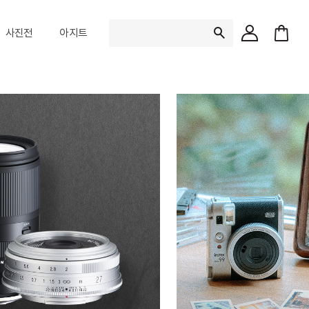
검
사진전
아지트
색
어
입
최근 검색어
력
최근 검색어가 존재 하지 않
인기 검색어
와사비베어
1.
잔망루피
2.
퀵스냅
3.
포토북
4.
미니99
5.