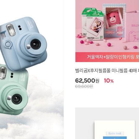
거울액자+말랑이인형키링 
벨리곰X후지필름몰 미니필름 40매 
62,500
10
원
%
69,600
원