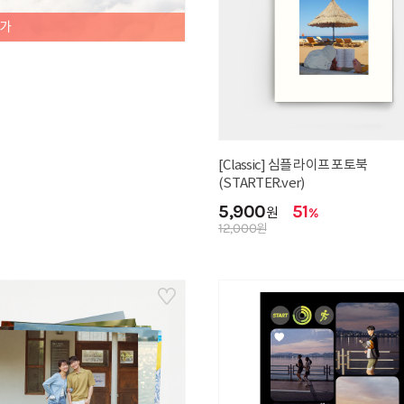
셜가
[Classic] 심플 라이프 포토북
(STARTER.ver)
5,900
51
원
%
12,000
원