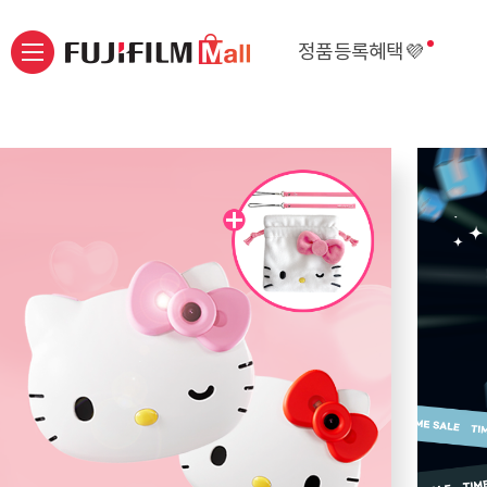
정품등록혜택💜