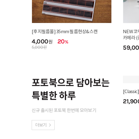
[후지필름몰] 35mm 필름현상&스캔
NEW 코
카메라 (
4,000
20
원
%
59,0
5,000
원
포토북으로 담아보는
특별한 하루
신규 출시된 포토북 한번에 모아보기
더보기