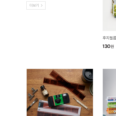
더보기
후지필름
130
원