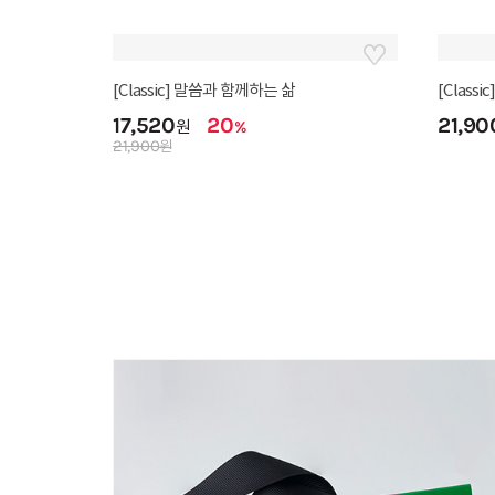
[Class
21,90