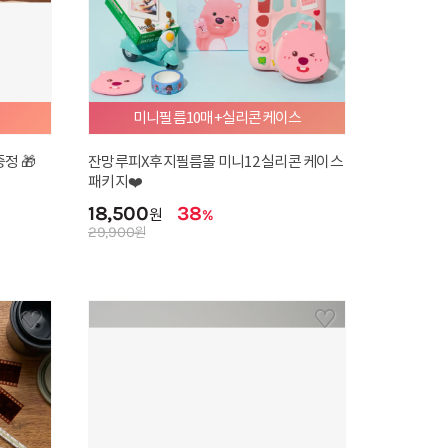
[Classic] Our love in bloom
21,900
원