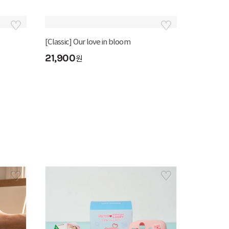
[Classic] 번뇌 극북
17,520
20
원
%
21,900
원