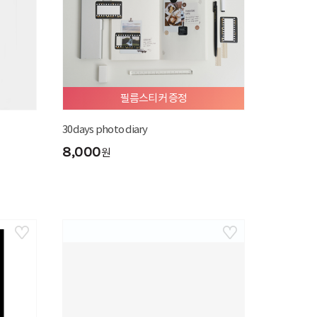
필름스티커 증정
30days photo diary
8,000
원