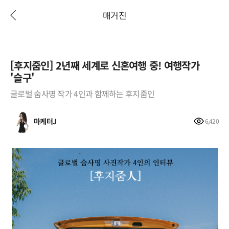
매거진
[후지줌인] 2년째 세계로 신혼여행 중! 여행작가
'슬구'
글로벌 숨사명 작가 4인과 함께하는 후지줌인
마케터J
6,420