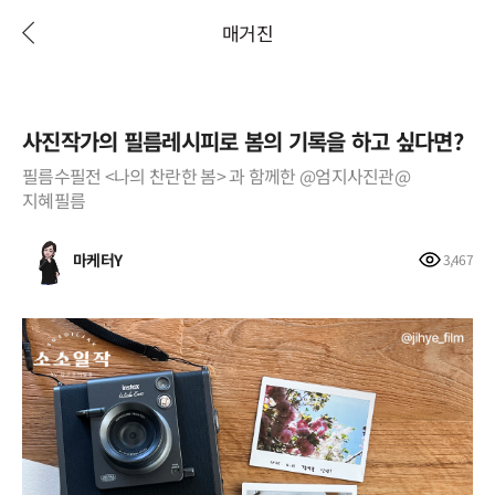
매거진
사진작가의 필름레시피로 봄의 기록을 하고 싶다면?
필름수필전 <나의 찬란한 봄> 과 함께한 @엄지사진관@
지혜필름
마케터Y
3,467