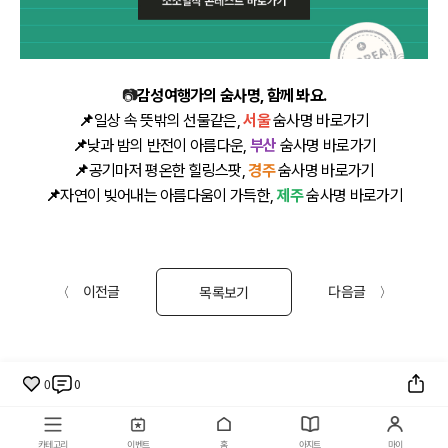
📷
감성여행가의 숨사명, 함께 봐요.
📌
일상 속 뜻밖의 선물같은
,
서울
숨사명 바로가기
📌
낮과 밤의 반전이 아름다운,
부산
숨사명 바로가기
📌
공기마저 평온한 힐링스팟,
경주
숨사명 바로가기
📌
자연이 빚어내는 아름다움이 가득한,
제주
숨사명 바로가기
〈 이전글
다음글 〉
목록보기
0
0
카테고리
이벤트
홈
아지트
마이