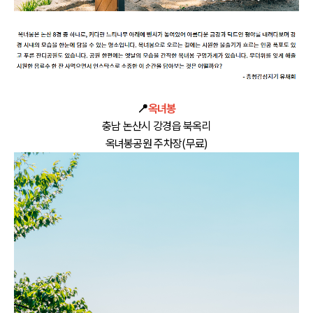
📍
옥녀봉
충남 논산시 강경읍 북옥리
옥녀봉공원 주차장(무료)