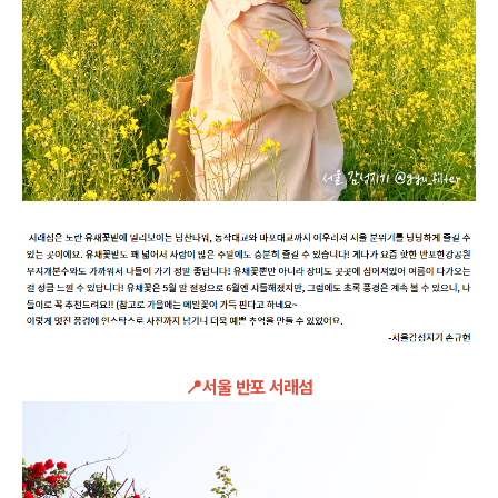
📍서울 반포 서래섬