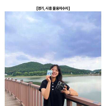
[경기, 시흥 물옹저수지]