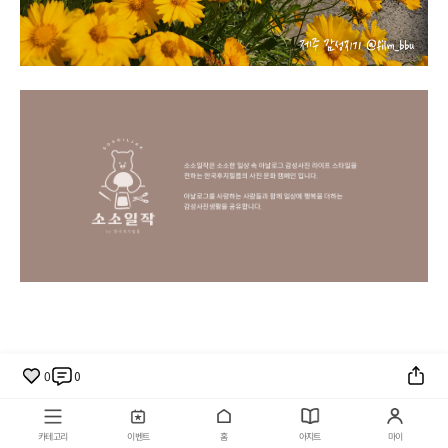
0
0
카테고리
이벤트
홈
아지트
마이