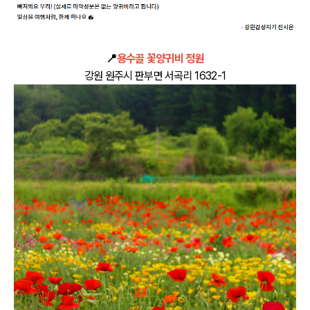
📍
용수골 꽃양귀비 정원
강원 원주시 판부면 서곡리 1632-1