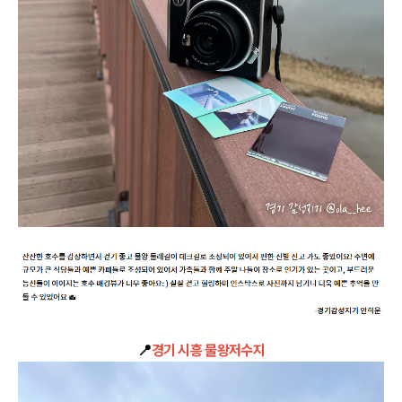
📍
경기 시흥 물왕저수지