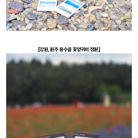
[강원, 원주 용수골 꽃양귀비 정원]