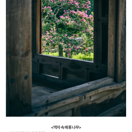
<액자 속 배롱 나무>