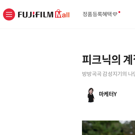
정품등록혜택💜
피크닉의 계
방방곡곡 감성지기의 나만
마케터Y