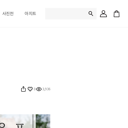
검
사진전
아지트
색
어
입
최근 검색어
력
최근 검색어가 존재 하지 않
인기 검색어
와사비베어
1.
잔망루피
2.
0
3,936
퀵스냅
3.
포토북
4.
미니99
5.