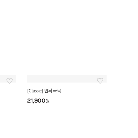
미니앨범 키링 증정
자유형 반명함 10장
5,000
원