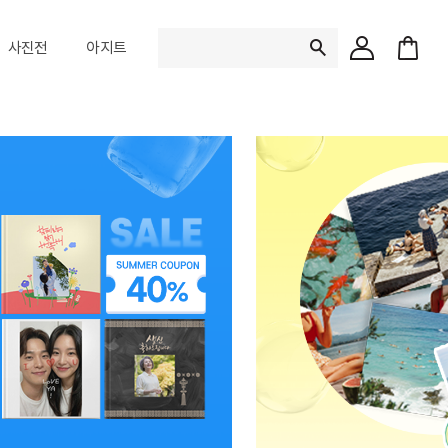
검
사진전
아지트
색
어
입
최근 검색어
력
최근 검색어가 존재 하지 않
인기 검색어
와사비베어
1.
잔망루피
2.
퀵스냅
3.
포토북
4.
미니99
5.