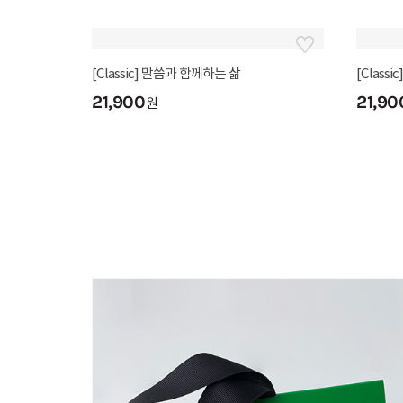
[Class
21,90