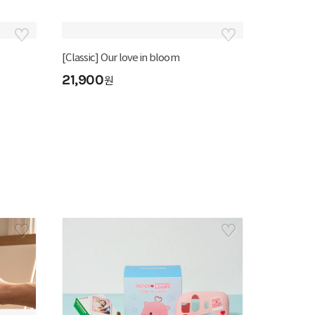
[Classic] 번뇌 극북
21,900
원