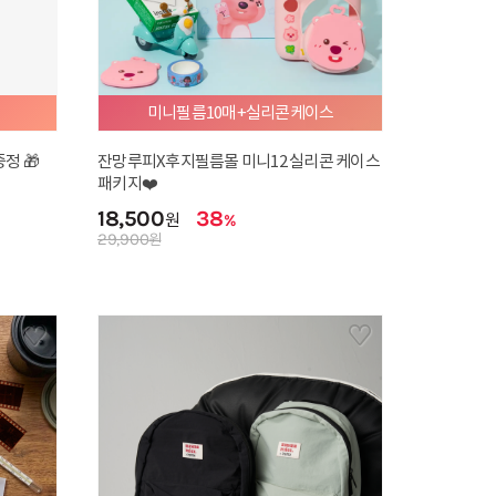
[Classic] Our love in bloom
21,900
원