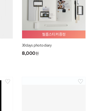
필름스티커 증정
30days photo diary
8,000
원