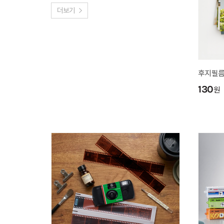
더보기
후지필름
130
원