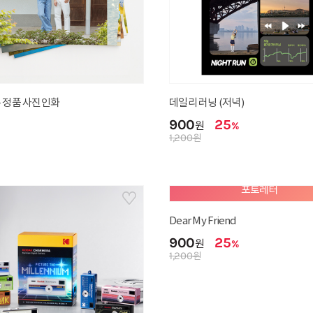
 정품 사진인화
데일리 러닝 (저녁)
900
25
원
%
1,200
원