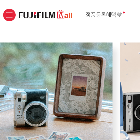
정품등록혜택💜