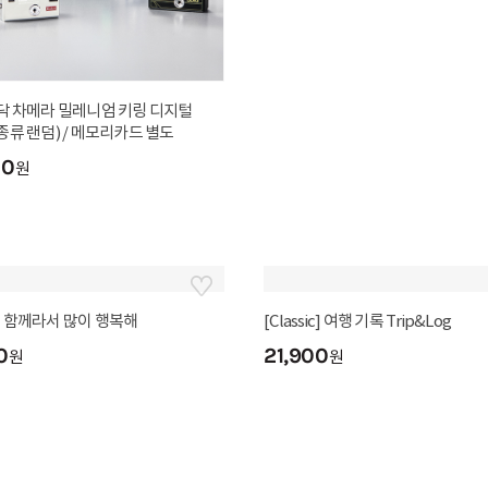
포토레터
닥 차메라 밀레니엄 키링 디지털
Dear My Friend
종류 랜덤) / 메모리카드 별도
900
25
원
%
00
1,200
원
원