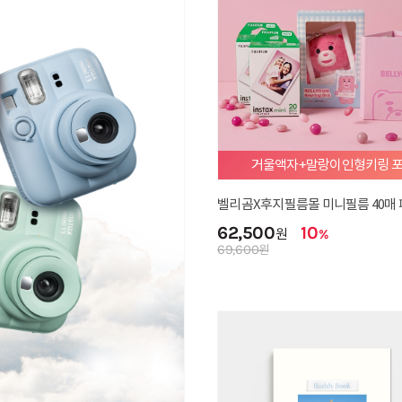
거울액자+말랑이인형키링 
벨리곰X후지필름몰 미니필름 40매 
62,500
10
원
%
69,600
원