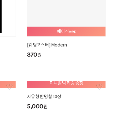
베이직ver.
[웨딩포스터] Modern
370
원