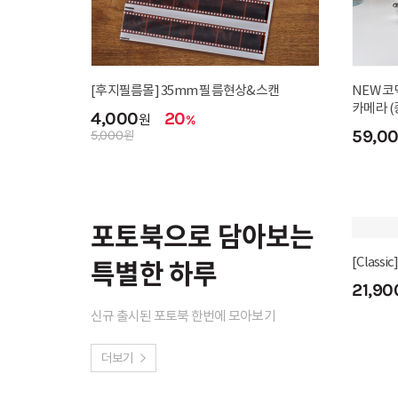
[후지필름몰] 35mm 필름현상&스캔
NEW 코
카메라 (
4,000
20
원
%
59,0
5,000
원
포토북으로 담아보는
특별한 하루
신규 출시된 포토북 한번에 모아보기
더보기