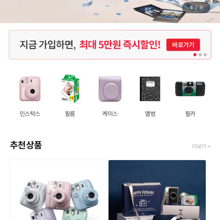
4
/
9
인스탁스
필름
케이스
앨범
필카
추천상품
더보기