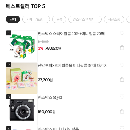
베스트셀러 TOP 5
전체
카메라/프린터
필름
인스탁스 액세서리
사진소품
인스탁스 스퀘어필름 40매+미니필름 20매
1
찜하
원
81,400
3
%
78,620
원
장바
잔망루피X후지필름몰 미니필름 30매 패키지❤️
2
찜하
37,700
원
장바
인스탁스 SQ40
3
찜하
190,000
원
장바
인스탁스 미니 디자인필름 ❤️
4