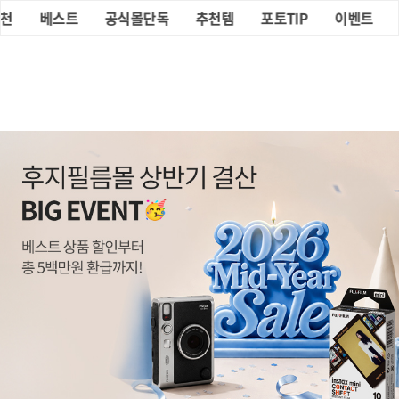
인스탁스
포토
천
베스트
공식몰단독
추천템
포토TIP
이벤트
관심상
장바
후지필름몰
검색
✨베스트 리뷰 모아보기✨