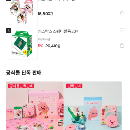
찜하
16,800
원
장바
인스탁스 스퀘어필름 20매❤️
5
찜하
원
27,800
5
%
26,410
원
장바
공식물 단독 판매
공식몰단독판매
단독판매