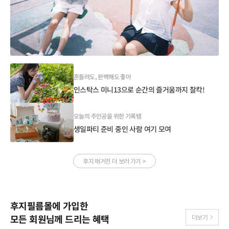
흔들려도, 완벽해도 좋아
인스탁스 미니13으로 순간의 즐거움까지 찰칵!
오늘의 주인공을 위한 기록템
생일파티 준비 중인 사람 여기 모여🎂✨
후지 매거진 더 보러 가기 >
후지필름몰에 가입한
모든 회원님께 드리는 혜택
더보기