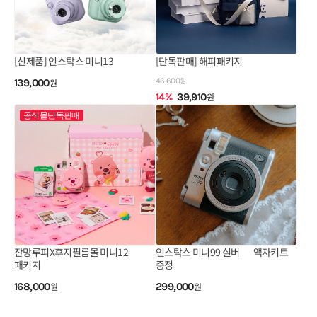
[신제품] 인스탁스 미니13
[단독판매] 해피패키지
원
46,600
139,000
원
14
%
39,910
원
공식몰단독판매
잔망루피X후지필름몰 미니12
인스탁스 미니99 실버 🩶액자키트
패키지❤️
증정🩶
168,000
원
299,000
원