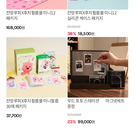
잔망루피X후지필름몰 미니12
잔망루피X후지필름몰 미니12
패키지❤️
실리콘 케이스 패키지❤️
원
29,900
168,000
원
38
%
18,500
원
잔망루피X후지필름몰 미니필름
우드 포토 스테이션 🎁 마그넷세트
30매 패키지❤️
증정 🎁
원
129,000
37,700
원
23
%
99,000
원