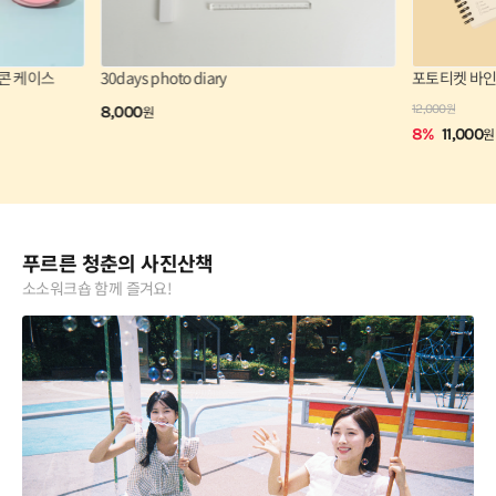
콘 케이스
30days photo diary
포토티켓 바
원
12,000
8,000
원
8
%
11,000
원
푸르른 청춘의 사진산책
소소워크숍 함께 즐겨요!