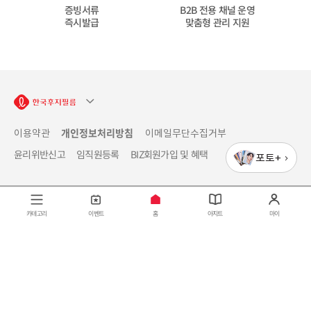
증빙서류
B2B 전용 채널 운영
즉시발급
맞춤형 관리 지원
개인정보처리방침
이용약관
이메일무단수집거부
윤리위반신고
임직원등록
BIZ회원가입 및 혜택
포토+
카테고리
이벤트
홈
아지트
마이
검
색
어
입
력
최근 검색어
전체삭제